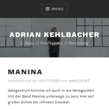
Zum
Inhalt
MENÜ
springen
ADRIAN KEHLBACHER
E-Bass // Kontrabass // Recording
MANINA
Veröffentlicht am
04/07/2023
von
web220067
Gelegentlich komme ich auch in die Verlegenheit
mit der Band Manina unterwegs zu sein. Hier auf
großer Bühne bei Infineon Dresden.